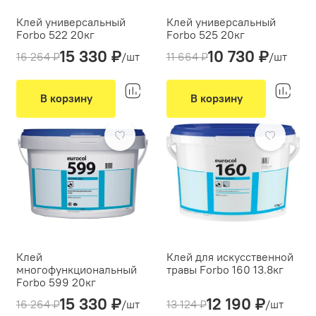
Клей универсальный
Клей универсальный
Forbo 522 20кг
Forbo 525 20кг
15 330 ₽
10 730 ₽
Производитель:
Forbo
Производитель:
Forbo
16 264 ₽
/шт
11 664 ₽
/шт
Основание:
Основание:
Для абсорбирующих и не
Для впитывающих
абсорбирующих оснований
оснований
В корзину
В корзину
Морозостойкость:
Да
Морозостойкость:
Да
-6%
Предзаказ
-7%
Предзаказ
Расход (г/м2):
220-270
Расход (г/м2):
300-350
Клей
Клей для искусственной
многофункциональный
травы Forbo 160 13.8кг
Forbo 599 20кг
Производитель:
Forbo
15 330 ₽
12 190 ₽
Производитель:
Forbo
16 264 ₽
/шт
13 124 ₽
/шт
Основание:
Для искусственной травы
Основание: