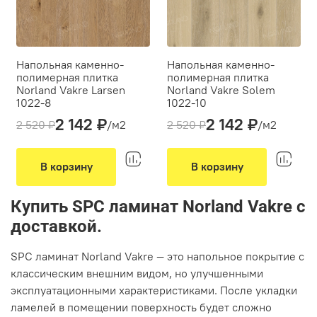
Напольная каменно-
Напольная каменно-
полимерная плитка
полимерная плитка
Norland Vakre Larsen
Norland Vakre Solem
1022-8
1022-10
2 142 ₽
2 142 ₽
Толщина(мм):
4
Толщина(мм):
4
2 520 ₽
/м2
2 520 ₽
/м2
Производитель:
Norland
Производитель:
Norland
Вид укладки:
Вид укладки:
Классическая укладка
Классическая укладка
В корзину
В корзину
Фаска:
микро
Фаска:
микро
Цвет:
Коричневый
Цвет:
Серый
Купить SPC ламинат Norland Vakre с
доставкой.
SPC ламинат Norland Vakre — это напольное покрытие с
классическим внешним видом, но улучшенными
эксплуатационными характеристиками. После укладки
ламелей в помещении поверхность будет сложно