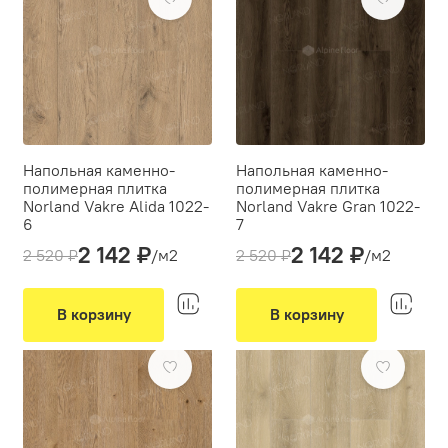
Напольная каменно-
Напольная каменно-
полимерная плитка
полимерная плитка
Norland Vakre Alida 1022-
Norland Vakre Gran 1022-
6
7
2 142 ₽
2 142 ₽
Толщина(мм):
4
Толщина(мм):
4
2 520 ₽
/м2
2 520 ₽
/м2
Производитель:
Norland
Производитель:
Norland
Вид укладки:
Вид укладки:
Классическая укладка
Классическая укладка
В корзину
В корзину
Фаска:
микро
Фаска:
микро
-15%
-15%
Цвет:
Коричневый
Цвет:
Коричневый