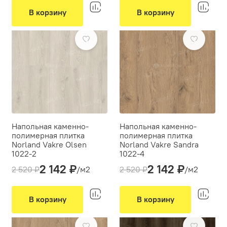
Вид укладки:
Вид укладки:
Классическая укладка
Классическая укладка
В корзину
В корзину
Фаска:
микро
Фаска:
микро
-15%
-15%
Цвет:
Белый
Цвет:
Серый
Напольная каменно-
Напольная каменно-
полимерная плитка
полимерная плитка
Norland Vakre Olsen
Norland Vakre Sandra
1022-2
1022-4
2 142 ₽
2 142 ₽
Толщина(мм):
4
Толщина(мм):
4
2 520 ₽
/м2
2 520 ₽
/м2
Производитель:
Norland
Производитель:
Norland
Вид укладки:
Вид укладки:
Классическая укладка
Классическая укладка
В корзину
В корзину
Фаска:
микро
Фаска:
микро
-15%
-15%
Цвет:
Серый, Белый
Цвет:
Коричневый