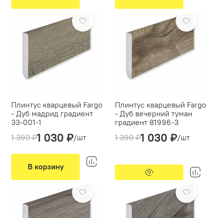
-26%
-26%
Предзаказ
Плинтус кварцевый Fargo
Плинтус кварцевый Fargo
- Дуб мадрид градиент
- Дуб вечерний туман
33-001-1
градиент 81996-3
1 030 ₽
1 030 ₽
Производитель:
Fargo
Производитель:
Fargo
1 390 ₽
/шт
1 390 ₽
/шт
Кабель-канал:
нет
Кабель-канал:
нет
Тип монтажа:
клеевой
Тип монтажа:
клеевой
В корзину
-26%
Предзаказ
-26%
Предзаказ