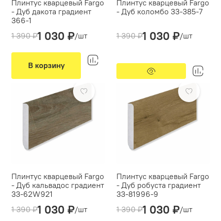
Плинтус кварцевый Fargo
Плинтус кварцевый Fargo
- Дуб дакота градиент
- Дуб коломбо 33-385-7
366-1
Производитель:
Fargo
1 030 ₽
1 030 ₽
Производитель:
Fargo
1 390 ₽
/шт
1 390 ₽
/шт
Кабель-канал:
нет
Кабель-канал:
нет
Тип монтажа:
клеевой
Тип монтажа:
клеевой
В корзину
-26%
-26%
Плинтус кварцевый Fargo
Плинтус кварцевый Fargo
- Дуб кальвадос градиент
- Дуб робуста градиент
33-62W921
33-81996-9
1 030 ₽
1 030 ₽
Производитель:
Fargo
Производитель:
Fargo
1 390 ₽
/шт
1 390 ₽
/шт
Кабель-канал:
нет
Кабель-канал:
нет