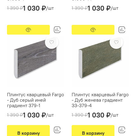
1 030 ₽
1 030 ₽
Производитель:
Fargo
Производитель:
Fargo
1 390 ₽
/шт
1 390 ₽
/шт
Кабель-канал:
нет
Кабель-канал:
нет
Тип монтажа:
клеевой
Тип монтажа:
клеевой
-26%
-26%
Плинтус кварцевый Fargo
Плинтус кварцевый Fargo
- Дуб серый иней
- Дуб женева градиент
градиент 379-1
33-379-4
1 030 ₽
1 030 ₽
Производитель:
Fargo
Производитель:
Fargo
1 390 ₽
/шт
1 390 ₽
/шт
Кабель-канал:
нет
Кабель-канал:
нет
Тип монтажа:
клеевой
Тип монтажа:
клеевой
В корзину
В корзину