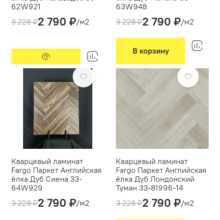
62W921
63W948
2 790 ₽
2 790 ₽
Толщина(мм):
4
Толщина(мм):
4
3 228 ₽
/м2
3 228 ₽
/м2
Производитель:
Fargo
Производитель:
Fargo
Вид укладки:
Вид укладки:
Английская елка
Английская елка
В корзину
Фаска:
микро
Фаска:
микро
-14%
Предзаказ
-14%
Цвет:
Коричневый
Цвет:
Коричневый
Кварцевый ламинат
Кварцевый ламинат
Fargo Паркет Английская
Fargo Паркет Английская
ёлка Дуб Сиена 33-
ёлка Дуб Лондонский
64W929
Туман 33-81996-14
2 790 ₽
2 790 ₽
Толщина(мм):
4
Толщина(мм):
4
3 228 ₽
/м2
3 228 ₽
/м2
Производитель:
Fargo
Производитель:
Fargo