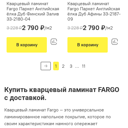
Кварцевый ламинат
Кварцевый ламинат
Fargo Паркет Английская
Fargo Паркет Английская
ёлка Дуб Финский Залив
ёлка Дуб Афины 33-2187-
33-2180-04
09
2 790 ₽
2 790 ₽
Толщина(мм):
4
Толщина(мм):
4
3 228 ₽
/м2
3 228 ₽
/м2
Производитель:
Fargo
Производитель:
Fargo
Вид укладки:
Вид укладки:
Английская елка
Английская елка
В корзину
В корзину
Фаска:
микро
Фаска:
микро
Цвет:
Светло-серый
Цвет:
Коричневый, Бежевый
1
2
3
…
11
Купить кварцевый ламинат FARGO
с доставкой.
Кварцевый ламинат Fargo — это универсальное
ламинированное напольное покрытие, которое по
своим характеристикам намного опережает