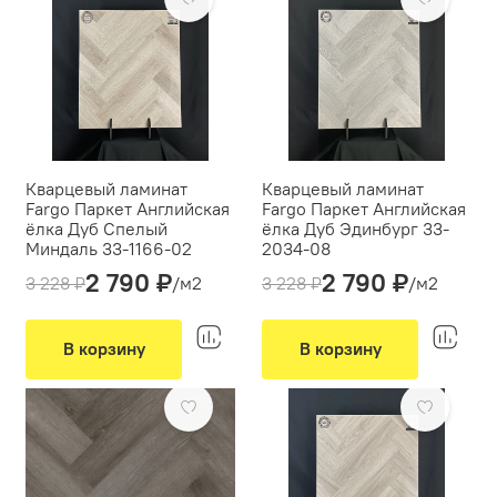
Кварцевый ламинат
Кварцевый ламинат
Fargo Паркет Английская
Fargo Паркет Английская
ёлка Дуб Спелый
ёлка Дуб Эдинбург 33-
Миндаль 33-1166-02
2034-08
2 790 ₽
2 790 ₽
Толщина(мм):
4
Толщина(мм):
4
3 228 ₽
/м2
3 228 ₽
/м2
Производитель:
Fargo
Производитель:
Fargo
Вид укладки:
Вид укладки:
Английская елка
Английская елка
В корзину
В корзину
Фаска:
микро
Фаска:
микро
-14%
-14%
Цвет:
Бежевый
Цвет:
Светло-серый