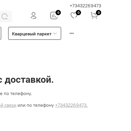
+73432269473
0
0
0
Кварцевый паркет
с доставкой.
е по телефону.
й связи
или по телефону
+73432269473.