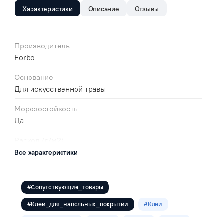
Характеристики
Описание
Отзывы
Производитель
Forbo
Основание
Для искусственной травы
Морозостойкость
Да
Расход (г/м2)
250-290
Все характеристики
#Сопутствующие_товары
#Клей_для_напольных_покрытий
#Клей