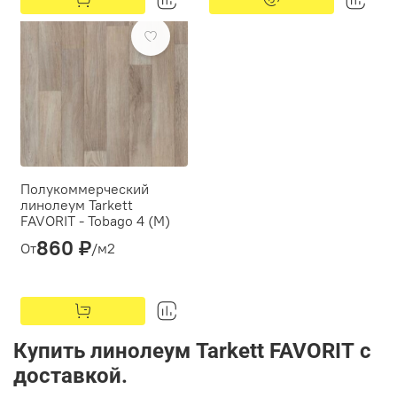
(мм):
(мм):
Предзаказ
0.3
0.3
Полукоммерческий
линолеум Tarkett
FAVORIT - Tobago 4 (М)
860 ₽
Толщина(мм):
3,3
От
/м2
Производитель:
Tarkett
Класс:
31
Толщина рабочего слоя
(мм):
0.3
Купить линолеум Tarkett FAVORIT с
доставкой.