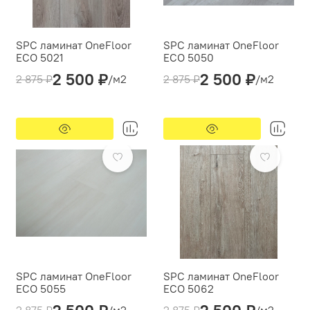
SPC ламинат OneFloor
SPC ламинат OneFloor
ЕСО 5021
ЕСО 5050
2 500 ₽
2 500 ₽
Толщина(мм):
4
Толщина(мм):
4
2 875 ₽
/м2
2 875 ₽
/м2
Производитель:
OneFloor
Производитель:
OneFloor
Вид укладки:
Вид укладки:
Классическая укладка
Классическая укладка
Фаска:
4V
Фаска:
4V
-13%
Предзаказ
-13%
Предзаказ
Цвет:
Серый
Цвет:
Серый
SPC ламинат OneFloor
SPC ламинат OneFloor
ECO 5055
ECO 5062
Толщина(мм):
4
Толщина(мм):
4