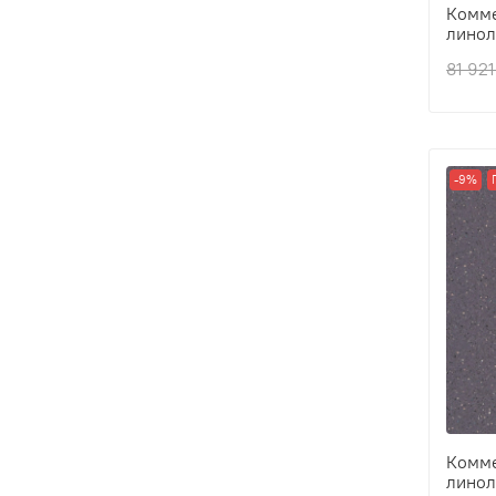
Комме
линол
Толщ
81 921
Прои
Клас
Толщ
-9%
Комме
линол