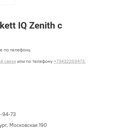
tt IQ Zenith с
е по телефону.
й связи
или по телефону
+73432269473.
6-94-73
ург, Московская 190