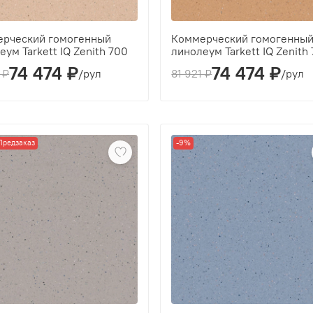
рческий гомогенный
Коммерческий гомогенны
еум Tarkett IQ Zenith 700
линолеум Tarkett IQ Zenith 
74 474 ₽
74 474 ₽
ина(мм):
2
Толщина(мм):
2
 ₽
/рул
81 921 ₽
/рул
зводитель:
Tarkett
Производитель:
Tarkett
с:
43
Класс:
43
ина рабочего слоя (мм):
2
Толщина рабочего слоя (мм):
2
Предзаказ
-9%