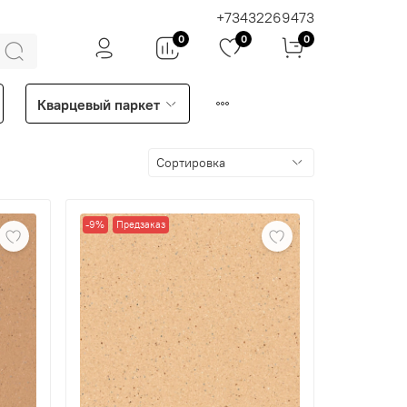
+73432269473
0
0
0
Кварцевый паркет
-9%
Предзаказ