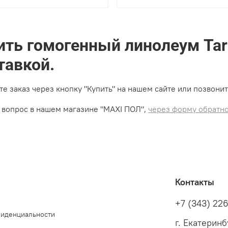
с:
43
Класс:
43
ина рабочего слоя (мм):
2
Толщина рабочего слоя (мм):
2
ить гомогенный линолеум Tarke
тавкой.
е заказ через кнопку "Купить" на нашем сайте или позвонит
 вопрос в нашем магазине "MAXI ПОЛ",
через форму обратно
Контакты
+7 (343) 22
фиденциальности
г. Екатеринб