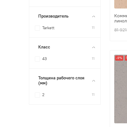
Комме
Производитель
линол
Tarkett
11
Толщ
81 921
Прои
Клас
Толщ
Класс
-9%
43
11
Толщина рабочего слоя
(мм)
2
11