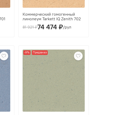
й
Коммерческий гомогенный
701
линолеум Tarkett IQ Zenith 702
74 474 ₽
Толщина(мм):
2
81 921 ₽
/рул
Производитель:
Tarkett
Класс:
43
Толщина рабочего слоя (мм):
2
-9%
Предзаказ