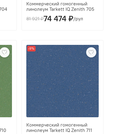
й
Коммерческий гомогенный
 704
линолеум Tarkett IQ Zenith 705
74 474 ₽
Толщина(мм):
2
81 921 ₽
/рул
Производитель:
Tarkett
Класс:
43
Толщина рабочего слоя (мм):
2
-9%
й
Коммерческий гомогенный
710
линолеум Tarkett IQ Zenith 711