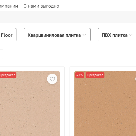
омпании
С нами выгодно
Floor
Кварцвиниловая плитка
ПВХ плитка
Предзаказ
-9%
Предзаказ