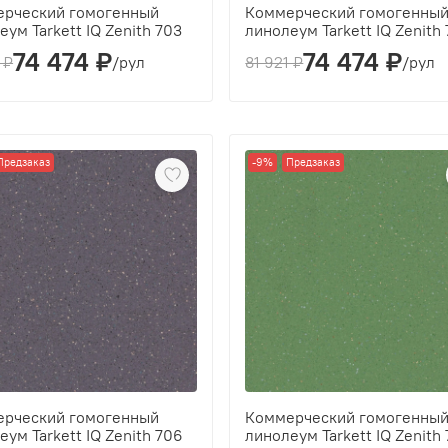
рческий гомогенный
Коммерческий гомогенны
еум Tarkett IQ Zenith 703
линолеум Tarkett IQ Zenith
74 474 ₽
74 474 ₽
ина(мм):
2
Толщина(мм):
2
 ₽
/рул
81 921 ₽
/рул
зводитель:
Tarkett
Производитель:
Tarkett
с:
43
Класс:
43
ина рабочего слоя (мм):
2
Толщина рабочего слоя (мм):
2
Предзаказ
-9%
Предзаказ
рческий гомогенный
Коммерческий гомогенны
еум Tarkett IQ Zenith 706
линолеум Tarkett IQ Zenith 