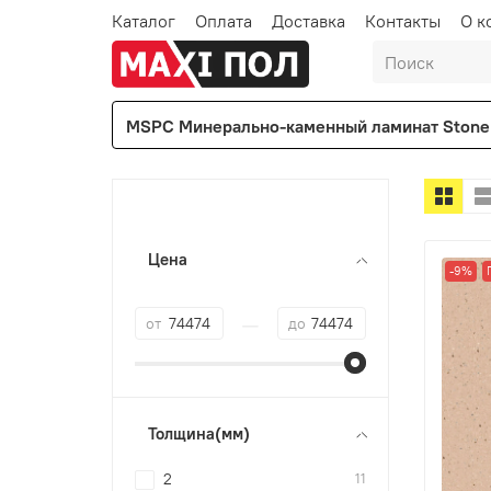
Каталог
Оплата
Доставка
Контакты
О к
MSPC Минерально-каменный ламинат Stone 
Цена
-9%
—
от
до
Толщина(мм)
2
11