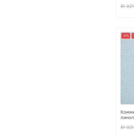
Толщ
81 921
Прои
Клас
Толщ
-9%
Комме
линоле
Толщ
81 921
Прои