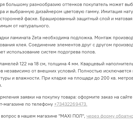
ря большому разнообразию оттенков покупатель может выб
ра и выбранную дизайнером цветовую гамму. Имитация нату
сторонней фаске. Брашированный защитный слой и матовая 
имым от натурального.
адки ламината Zeta необходима подложка. Монтаж производ
ования клея. Соединение элементов друг с другом произво
ет использование систем подогрева полов.
ламелей 122 на 18 см, толщина 4 мм. Кварцевый наполнител
в независимо от внешних условий. Полностью исключается 
туры и влажности. При кладке на площади до 200 кв. метр
ы.
рмления заявки на покупку товара: оформите заказ на сайт
т-магазине по телефону
+73432269473.
 вопрос в нашем магазине "MAXI ПОЛ",
через форму обратно