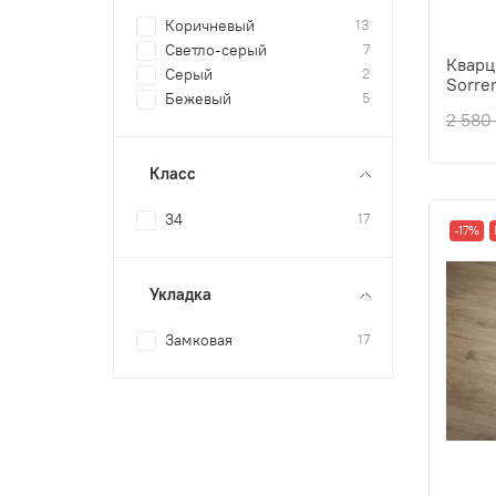
Коричневый
13
Светло-серый
7
Кварц
Серый
2
Sorre
Бежевый
5
Толщ
2 580
Прои
Вид 
Класс
Фаск
Цвет
34
17
-17%
Укладка
Замковая
17