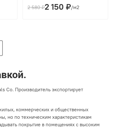
2 150 ₽
Толщина(мм):
4
2 580 ₽
/м2
Производитель:
ZETA
ладка
Вид укладки:
Классическая укладка
Фаска:
4V
Цвет:
Коричневый
авкой.
als Co. Производитель экспортирует
 жилых, коммерческих и общественных
ы, но по техническим характеристикам
адывать покрытие в помещениях с высоким