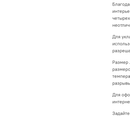
Благода
интерье
четырех
неотлич
Для укл
использ
разреша
Размер 
размеро
темпера
разрыв
Для офо
интерне
Задайте