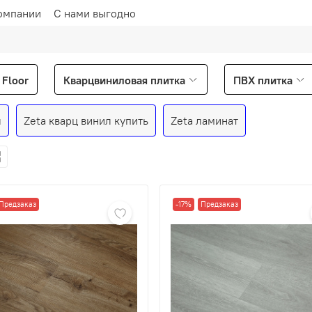
омпании
С нами выгодно
Floor
Кварцвиниловая плитка
ПВХ плитка
л
Zeta кварц винил купить
Zeta ламинат
Предзаказ
-17%
Предзаказ