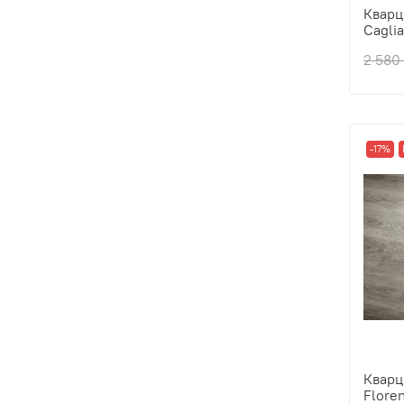
Кварц
Caglia
Толщ
2 580
Прои
Вид 
Фаск
Цвет
-17%
Кварц
Flore