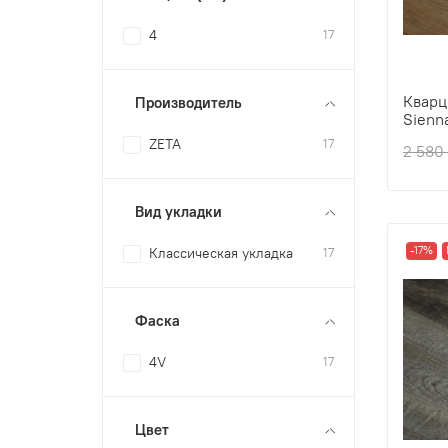
4
17
Кварц
Производитель
Sienn
ZETA
17
Толщ
2 580
Прои
Вид 
Фаск
Вид укладки
Цвет
-17%
Классическая укладка
17
Фаска
4V
17
Цвет