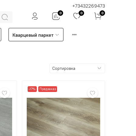
+73432269473
0
0
0
Кварцевый паркет
-17%
Предзаказ