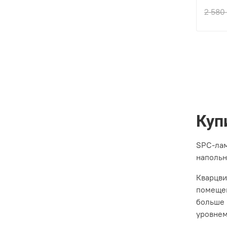
Толщ
2 580
Прои
Вид 
Фаск
Цвет
Куп
SPC-лам
напольн
Кварцви
помещен
больше 
уровнем