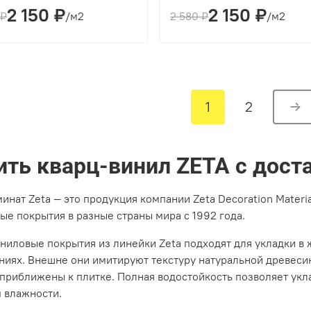
2 150 ₽
2 150 ₽
ина(мм):
4
Толщина(мм):
4
 ₽
/м2
2 580 ₽
/м2
зводитель:
ZETA
Производитель:
ZETA
укладки:
Классическая укладка
Вид укладки:
Классическая ук
а:
4V
Фаска:
4V
:
Коричневый, Светло-серый
Цвет:
Коричневый
1
2
ить кварц-винил ZETA с дост
инат Zeta — это продукция компании Zeta Decoration Materi
ые покрытия в разные страны мира с 1992 года.
ниловые покрытия из линейки Zeta подходят для укладки в
иях. Внешне они имитируют текстуру натуральной древесин
приближены к плитке. Полная водостойкость позволяет укл
 влажности.