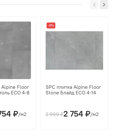
-8%
-8%
Alpine Floor
SPC плитка Alpine Floor
SPC плитк
толь ECO 4-8
Stone Блайд ECO 4-14
Stone Де
754 ₽
2 754 ₽
2
/м2
2 999 ₽
/м2
2 999 ₽