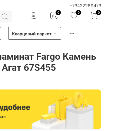
+73432269473
0
0
0
Кварцевый паркет
аминат Fargo Камень
Агат 67S455