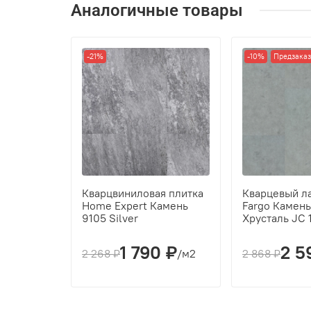
Аналогичные товары
Кол-во шт в уп
м2 в упак
-21%
-10%
Предзаказ
Кварцвиниловая плитка
Кварцевый л
Home Expert Камень
Fargo Камень
9105 Silver
Хрусталь JC 
1 790 ₽
2 5
2 268 ₽
/м2
2 868 ₽