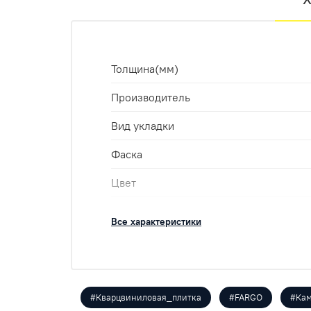
Толщина(мм)
Производитель
Вид укладки
Фаска
Цвет
Класс
Все характеристики
Укладка
Оттенок
Размеры
#Кварцвиниловая_плитка
#FARGO
#Ка