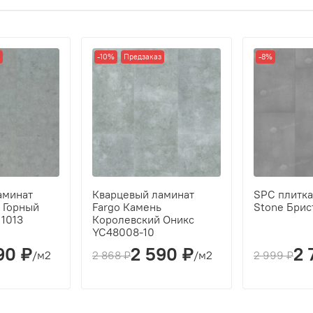
10
1,8
-10%
Предзаказ
-8%
аминат
Кварцевый ламинат
SPC плитка 
 Горный
Fargo Камень
Stone Брис
11013
Королевский Оникс
YC48008-10
90 ₽
2 590 ₽
2 
/м2
2 868 ₽
/м2
2 999 ₽