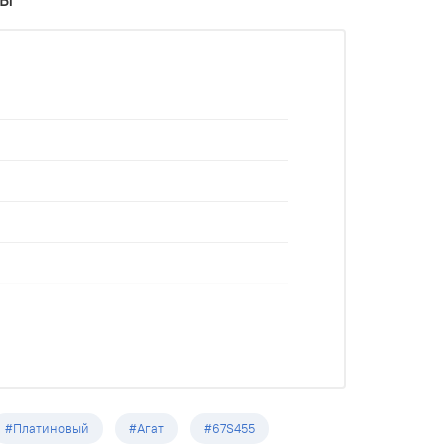
#Платиновый
#Агат
#67S455