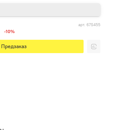
арт.
67S455
-10%
Предзаказ
вы