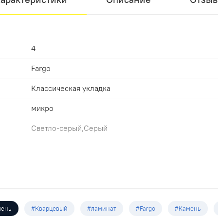
4
Fargo
Классическая укладка
микро
Светло-серый,Серый
42
Замковая
Светло-серый
600х300х4.0мм
мень
#Кварцевый
#ламинат
#Fargo
#Камень