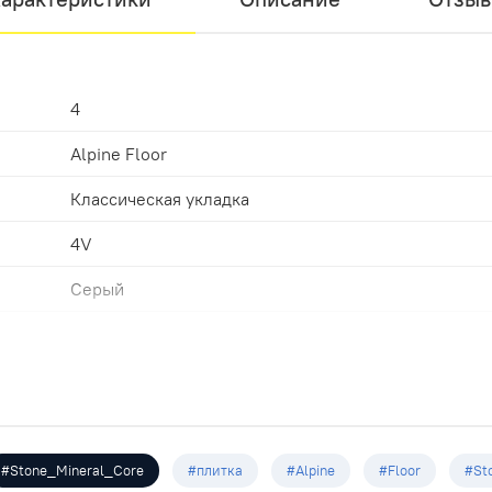
4
Alpine Floor
Классическая укладка
4V
Серый
43
Замковая
Серый
609.6х304.8х4.0мм
#Stone_Mineral_Core
#плитка
#Alpine
#Floor
#St