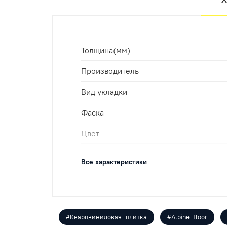
Толщина(мм)
Производитель
Вид укладки
Фаска
Цвет
Класс
Все характеристики
Укладка
Оттенок
Размеры
#Кварцвиниловая_плитка
#Alpine_floor