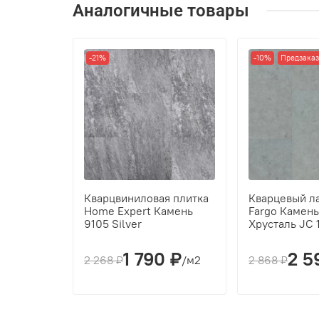
Аналогичные товары
Кол-во шт в уп
м2 в упак
-21%
-10%
Предзаказ
Кварцвиниловая плитка
Кварцевый л
Home Expert Камень
Fargo Камень
9105 Silver
Хрусталь JC 
1 790 ₽
2 5
2 268 ₽
/м2
2 868 ₽