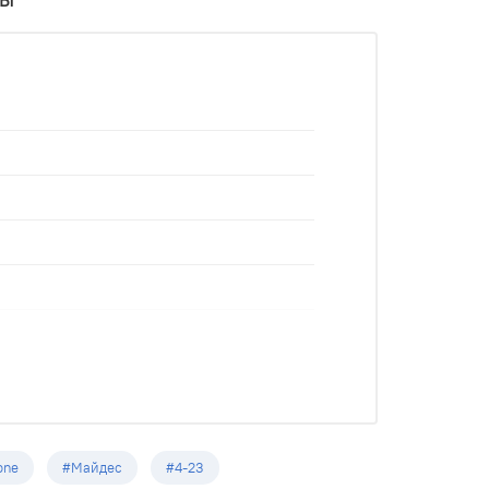
one
#Майдес
#4-23