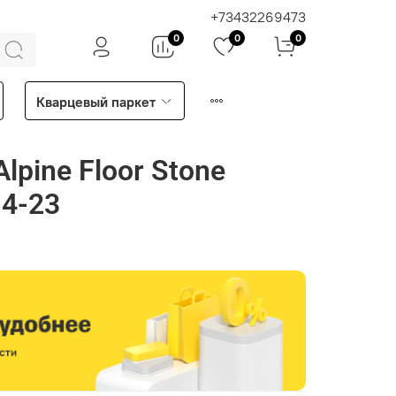
+73432269473
0
0
0
Кварцевый паркет
lpine Floor Stone
4-23