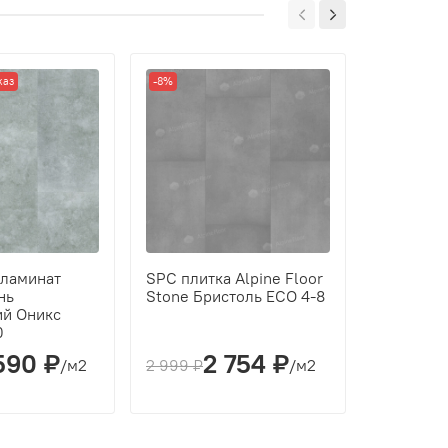
каз
-8%
-8%
 ламинат
SPC плитка Alpine Floor
SPC плитк
нь
Stone Бристоль ECO 4-8
Stone Бл
ий Оникс
0
590 ₽
2 754 ₽
2
/м2
2 999 ₽
/м2
2 999 ₽