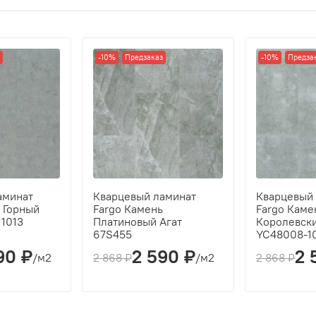
12
2,232
-10%
Предзаказ
-10%
Предза
аминат
Кварцевый ламинат
Кварцевый
 Горный
Fargo Камень
Fargo Каме
11013
Платиновый Агат
Королевск
67S455
YC48008-1
90 ₽
2 590 ₽
2 
/м2
2 868 ₽
/м2
2 868 ₽