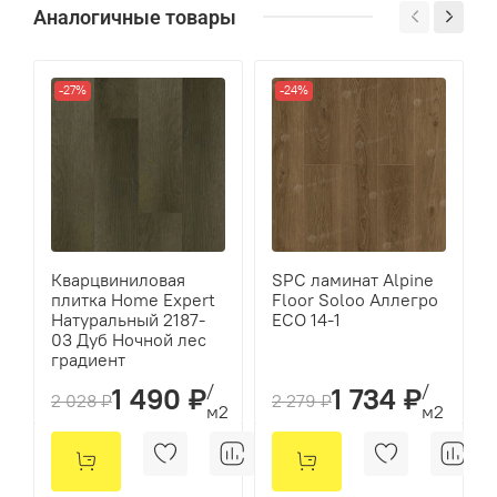
Аналогичные товары
2,2
-27%
-24%
Кварцвиниловая
SPC ламинат Alpine
плитка Home Expert
Floor Soloo Аллегро
Натуральный 2187-
ЕСО 14-1
03 Дуб Ночной лес
градиент
/
/
1 490 ₽
1 734 ₽
2 028 ₽
2 279 ₽
м2
м2