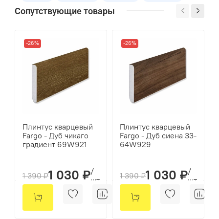
0.5
Сопутствующие товары
Класс
42
-26%
-26%
Класс пожарной опасности
КМ2
Укладка
Замковая
Оттенок
Плинтус кварцевый
Плинтус кварцевый
Коричневый
Fargo - Дуб чикаго
Fargo - Дуб сиена 33-
градиент 69W921
64W929
Размеры
1220*150*4мм
/
/
1 030 ₽
1 030 ₽
1 390 ₽
1 390 ₽
шт
шт
Кол-во шт в уп
12
м2 в упак