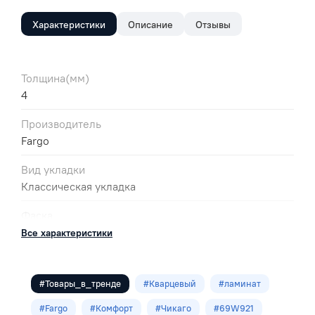
Характеристики
Описание
Отзывы
Толщина(мм)
4
Производитель
Fargo
Вид укладки
Классическая укладка
Фаска
микро
Все характеристики
Цвет
Коричневый
#Товары_в_тренде
#Кварцевый
#ламинат
Толщина защитного слоя
#Fargo
#Комфорт
#Чикаго
#69W921