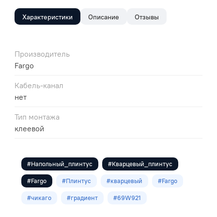
Характеристики
Описание
Отзывы
Производитель
Fargo
Кабель-канал
нет
Тип монтажа
клеевой
#Напольный_плинтус
#Кварцевый_плинтус
#Fargo
#Плинтус
#кварцевый
#Fargo
#чикаго
#градиент
#69W921