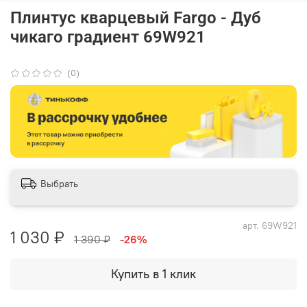
Плинтус кварцевый Fargo - Дуб
чикаго градиент 69W921
(0)
Выбрать
арт.
69W921
1 030 ₽
1 390 ₽
-26%
Купить в 1 клик