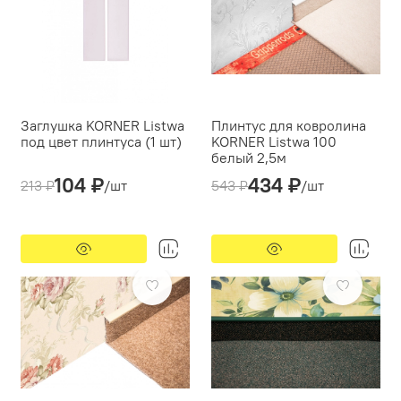
Заглушка KORNER Listwa
Плинтус для ковролина
под цвет плинтуса (1 шт)
KORNER Listwa 100
белый 2,5м
Производитель:
Korner Listwa
104 ₽
434 ₽
Производитель:
213 ₽
/шт
543 ₽
/шт
Korner Listwa
Кабель-канал:
есть
Тип монтажа:
дюбель-гвоздь/саморез
-20%
Предзаказ
-20%
Предзаказ