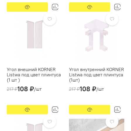
Тип монтажа:
Тип монтажа:
дюбель-гвоздь/саморез
дюбель-гвоздь/саморез
-50%
Предзаказ
-50%
Предзаказ
Угол внешний KORNER
Угол внутренний KORNER
Listwa под цвет плинтуса
Listwa под цвет плинтуса
(1 шт )
(1шт)
108 ₽
108 ₽
Производитель:
Производитель:
217 ₽
/шт
217 ₽
/шт
Korner Listwa
Korner Listwa
-51%
Предзаказ
-20%
Предзаказ