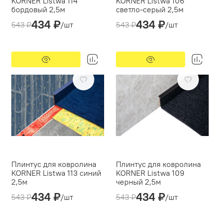
KORNER Listwa 114
KORNER Listwa 106
бордовый 2,5м
светло-серый 2,5м
434 ₽
434 ₽
Производитель:
Производитель:
543 ₽
/шт
543 ₽
/шт
Korner Listwa
Korner Listwa
Кабель-канал:
есть
Кабель-канал:
есть
Тип монтажа:
Тип монтажа:
дюбель-гвоздь/саморез
дюбель-гвоздь/саморез
-20%
Предзаказ
-20%
Предзаказ
Плинтус для ковролина
Плинтус для ковролина
KORNER Listwa 113 синий
KORNER Listwa 109
2,5м
черный 2,5м
434 ₽
434 ₽
Производитель:
Производитель:
543 ₽
/шт
543 ₽
/шт
Korner Listwa
Korner Listwa
Кабель-канал:
есть
Кабель-канал:
есть