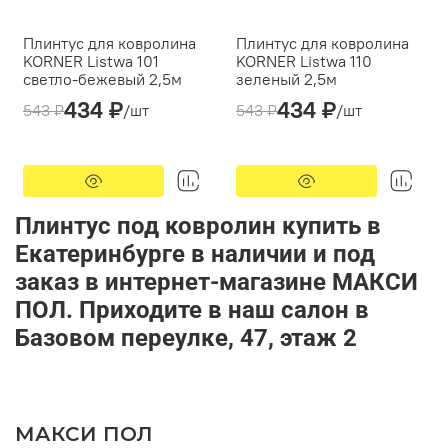
Плинтус для ковролина
Плинтус для ковролина
KORNER Listwa 101
KORNER Listwa 110
светло-бежевый 2,5м
зеленый 2,5м
434 ₽
434 ₽
Производитель:
Производитель:
543 ₽
/шт
543 ₽
/шт
Korner Listwa
Korner Listwa
Кабель-канал:
есть
Кабель-канал:
есть
Тип монтажа:
Тип монтажа:
дюбель-гвоздь/саморез
дюбель-гвоздь/саморез
Плинтус под ковролин купить в
Екатеринбурге в наличии и под
заказ в интернет-магазине МАКСИ
ПОЛ. Приходите в наш салон в
Базовом переулке, 47, этаж 2
МАКСИ ПОЛ