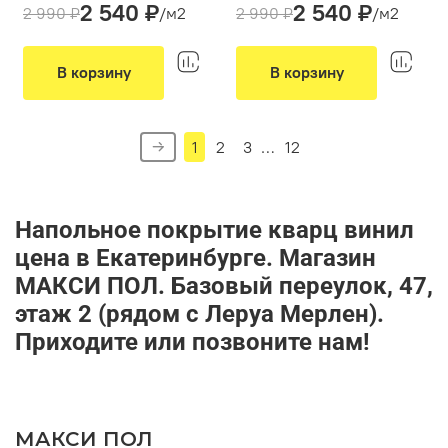
2 540 ₽
2 540 ₽
Толщина(мм):
4
Толщина(мм):
4
2 990 ₽
/м2
2 990 ₽
/м2
Производитель:
Alpine Floor
Производитель:
Alpine Floor
Вид укладки:
Вид укладки:
Классическая укладка
Классическая укладка
В корзину
В корзину
Фаска:
4V
Фаска:
4V
Цвет:
Серый
Цвет:
Серый
1
2
3
…
12
Напольное покрытие кварц винил
цена в Екатеринбурге. Магазин
МАКСИ ПОЛ. Базовый переулок, 47,
этаж 2 (рядом с Леруа Мерлен).
Приходите или позвоните нам!
МАКСИ ПОЛ