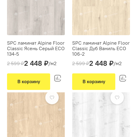
SPC ламинат Alpine Floor
SPC ламинат Alpine Floor
Classic Ясень Серый ECO
Classic Дуб Ваниль ECO
134-5
106-2
2 448 ₽
2 448 ₽
Толщина(мм):
4
Толщина(мм):
4
2 599 ₽
/м2
2 599 ₽
/м2
Производитель:
Alpine Floor
Производитель:
Alpine Floor
Вид укладки:
Вид укладки:
Классическая укладка
Классическая укладка
В корзину
В корзину
Фаска:
4V
Фаска:
4V
-6%
-6%
Цвет:
Светло-серый, Серый
Цвет:
Бежевый