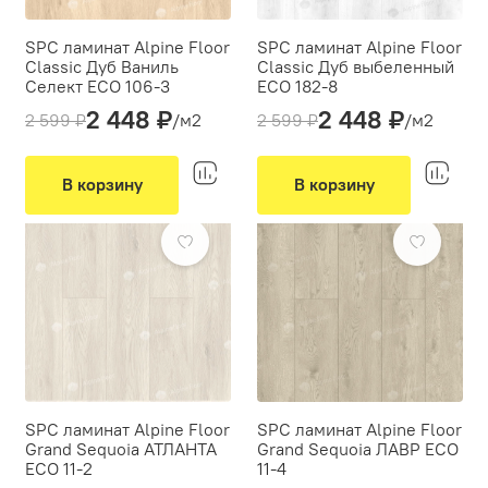
SPC ламинат Alpine Floor
SPC ламинат Alpine Floor
Classic Дуб Ваниль
Classic Дуб выбеленный
Селект ECO 106-3
ЕСО 182-8
2 448 ₽
2 448 ₽
Толщина(мм):
4
Толщина(мм):
4
2 599 ₽
/м2
2 599 ₽
/м2
Производитель:
Alpine Floor
Производитель:
Alpine Floor
Вид укладки:
Вид укладки:
Классическая укладка
Классическая укладка
В корзину
В корзину
Фаска:
4V
Фаска:
4V
-15%
-15%
Цвет:
Бежевый
Цвет:
Светло-серый, Белый
SPC ламинат Alpine Floor
SPC ламинат Alpine Floor
Grand Sequoia АТЛАНТА
Grand Sequoia ЛАВР ECO
ECO 11-2
11-4