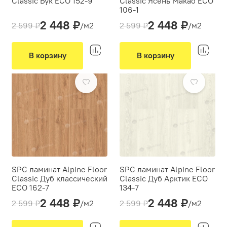
Classic Бук ECO 152-9
Classic Ясень Макао ЕСО
106-1
Толщина(мм):
4
2 448 ₽
2 448 ₽
Толщина(мм):
4
2 599 ₽
/м2
2 599 ₽
/м2
Производитель:
Alpine Floor
Производитель:
Alpine Floor
Вид укладки:
Классическая укладка
Вид укладки:
Классическая укладка
Фаска:
4V
В корзину
В корзину
Фаска:
4V
Цвет:
Коричневый, Бежевый
-6%
-6%
Цвет:
Бежевый
SPC ламинат Alpine Floor
SPC ламинат Alpine Floor
Classic Дуб классический
Classic Дуб Арктик ЕСО
ЕСО 162-7
134-7
2 448 ₽
2 448 ₽
Толщина(мм):
4
Толщина(мм):
4
2 599 ₽
/м2
2 599 ₽
/м2
Производитель:
Alpine Floor
Производитель:
Alpine Floor
Вид укладки:
Вид укладки: