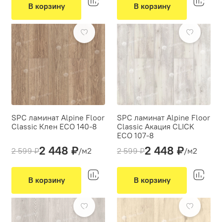
Классическая укладка
Классическая укладка
В корзину
В корзину
Фаска:
4V
Фаска:
4V
-6%
-6%
Цвет:
Коричневый, Бежевый
Цвет:
Светло-серый, Белый
SPC ламинат Alpine Floor
SPC ламинат Alpine Floor
Classic Клен ЕСО 140-8
Classic Акация CLICK
ЕСО 107-8
Толщина(мм):
4
2 448 ₽
2 448 ₽
Толщина(мм):
4
2 599 ₽
/м2
2 599 ₽
/м2
Производитель:
Alpine Floor
Производитель:
Alpine Floor
Вид укладки:
Классическая укладка
Вид укладки:
Классическая укладка
Фаска:
4V
В корзину
В корзину
Фаска:
4V
Цвет:
Бежевый
-6%
-6%
Цвет:
Светло-серый, Серый