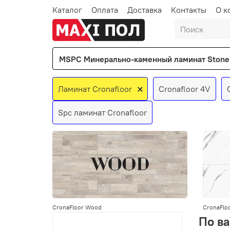
Каталог
Оплата
Доставка
Контакты
О к
MSPC Минерально-каменный ламинат Stone 
Ламинат Cronafloor
Cronafloor 4V
Spc ламинат Cronafloor
CronaFloor Wood
CronaFloo
По ва