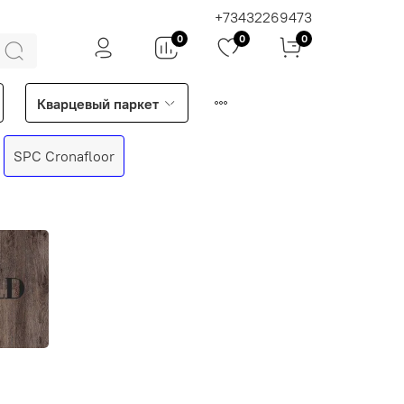
+73432269473
0
0
0
Кварцевый паркет
SPC Cronafloor