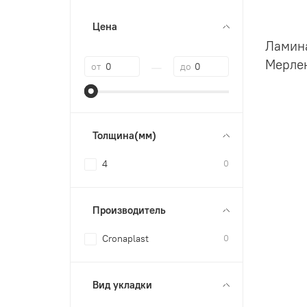
Цена
Ламина
—
Мерлен
от
до
Толщина(мм)
4
0
Производитель
Cronaplast
0
Вид укладки