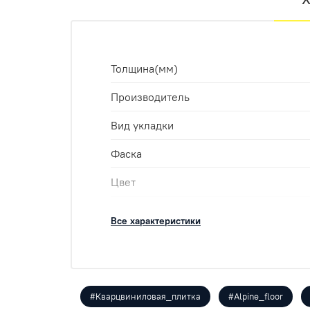
Толщина(мм)
Производитель
Вид укладки
Фаска
Цвет
Класс
Все характеристики
Укладка
Оттенок
Размеры
#Кварцвиниловая_плитка
#Alpine_floor