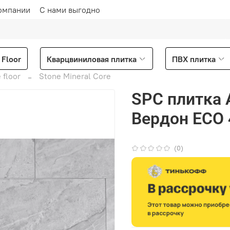
омпании
С нами выгодно
Floor
Кварцвиниловая плитка
ПВХ плитка
 floor
Stone Mineral Core
SPC плитка A
Вердон ЕСО 
(0)