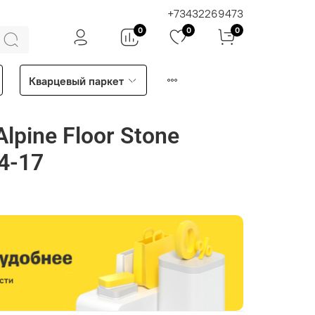
+73432269473
0
0
0
Кварцевый паркет
lpine Floor Stone
4-17