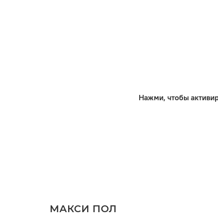
Кол-во шт в уп
м2 в упак
Нажми, чтобы активи
МАКСИ ПОЛ