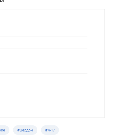
one
#Вердон
#4-17