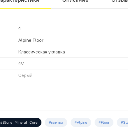
4
Alpine Floor
Классическая укладка
4V
Серый
43
Замковая
Серый
609.6х304.8х4.0мм
#Stone_Mineral_Core
#плитка
#Alpine
#Floor
#St