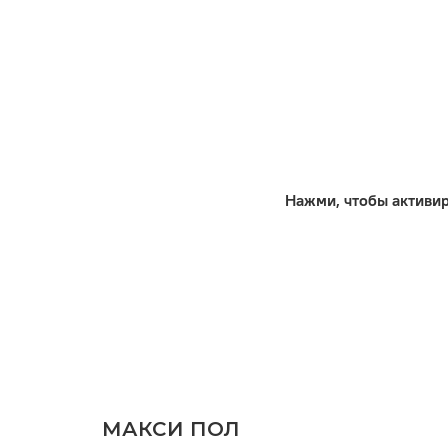
Кол-во шт в уп
м2 в упак
Нажми, чтобы активи
МАКСИ ПОЛ