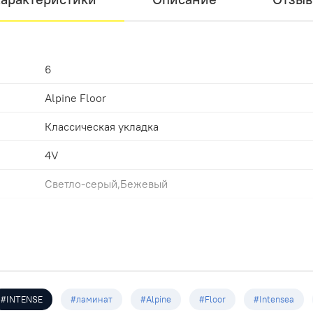
6
Alpine Floor
Классическая укладка
4V
Светло-серый,Бежевый
43
Замковая
Светло-серый
1220х183х6.0мм
#INTENSE
#ламинат
#Alpine
#Floor
#Intenseа