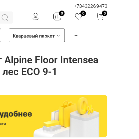
+73432269473
0
0
0
Кварцевый паркет
Alpine Floor Intenseа
лес ECO 9-1