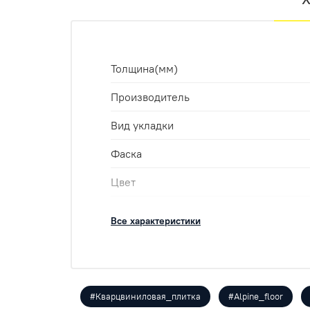
Толщина(мм)
Производитель
Вид укладки
Фаска
Цвет
Класс
Все характеристики
Укладка
Оттенок
Размеры
#Кварцвиниловая_плитка
#Alpine_floor