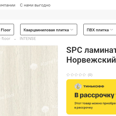
омпании
С нами выгодно
Floor
Кварцвиниловая плитка
ПВХ плитка
 floor
INTENSE
SPC ламинат 
Норвежский 
(0)