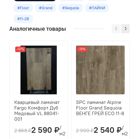
43
#Floor
#Grand
#Sequoia
#ПАЙНИ
Укладка
#11-28
Замковая
Аналогичные товары
Оттенок
Коричневый
-10%
-15%
Размеры
1220х183х4.0мм
Кол-во шт в уп
10
м2 в упак
Кварцевый ламинат
SPC ламинат Alpine
2,232
Fargo Комфорт Дуб
Floor Grand Sequoia
Медовый VL 88041-
ВЕНГЕ ГРЕЙ ECO 11-8
001
/
/
2 590 ₽
2 540 ₽
2 868 ₽
2 990 ₽
м2
м2