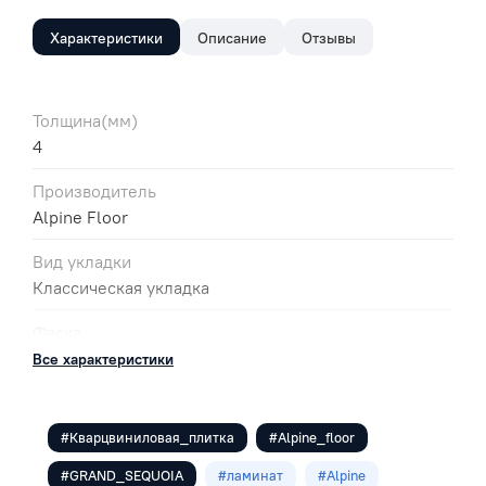
Характеристики
Описание
Отзывы
Толщина(мм)
4
Производитель
Alpine Floor
Вид укладки
Классическая укладка
Фаска
4V
Все характеристики
Цвет
Коричневый
#Кварцвиниловая_плитка
#Alpine_floor
Класс
#GRAND_SEQUOIA
#ламинат
#Alpine