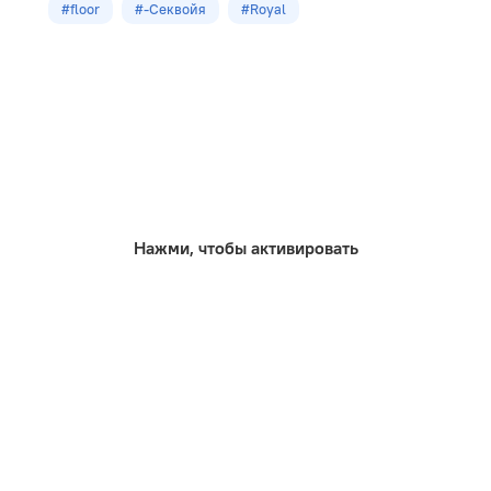
#floor
#-Секвойя
#Royal
Оттенок
Бежевый
м2 в упак
2,245
Нажми, чтобы активировать