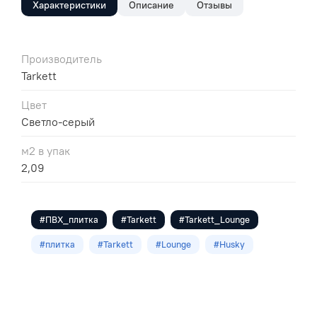
Характеристики
Описание
Отзывы
Производитель
Tarkett
Цвет
Светло-серый
м2 в упак
2,09
#ПВХ_плитка
#Tarkett
#Tarkett_Lounge
#плитка
#Tarkett
#Lounge
#Husky