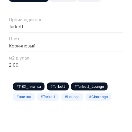
Производитель
Tarkett
Цвет
Коричневый
м2 в упак
2,09
#ПВХ_плитка
#Tarkett
#Tarkett_Lounge
#плитка
#Tarkett
#Lounge
#Charango