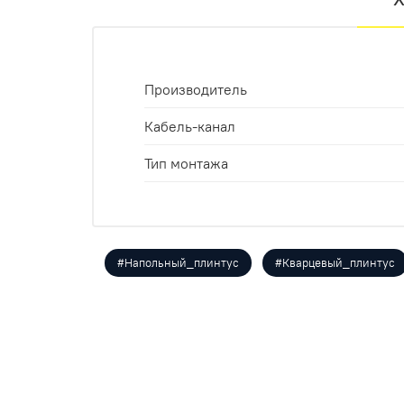
Производитель
Кабель-канал
Тип монтажа
#Напольный_плинтус
#Кварцевый_плинтус