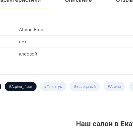
Alpine Floor
нет
клеевой
#Alpine_floor
#Плинтус
#кварцевый
#Alpine
Наш салон в Ека