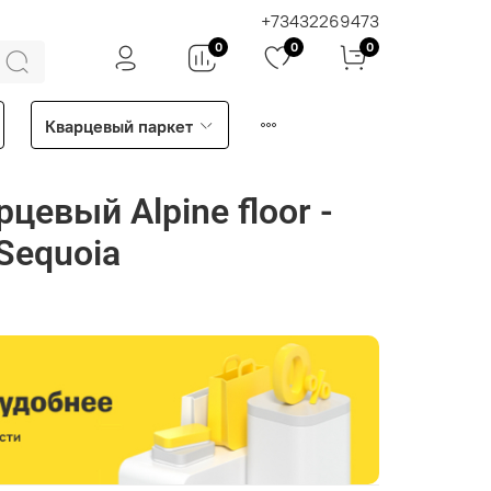
+73432269473
0
0
0
Кварцевый паркет
цевый Alpine floor -
Sequoia