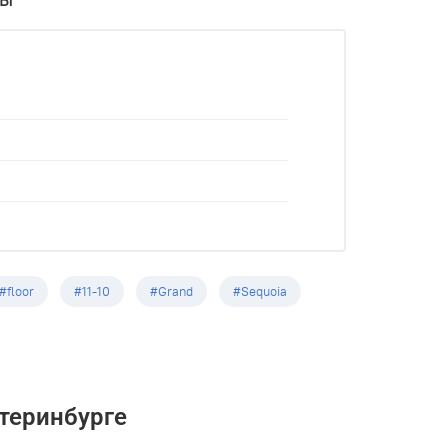
#floor
#11-10
#Grand
#Sequoia
теринбурге