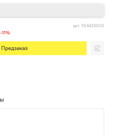
арт.
504426000
-11%
Предзаказ
вы