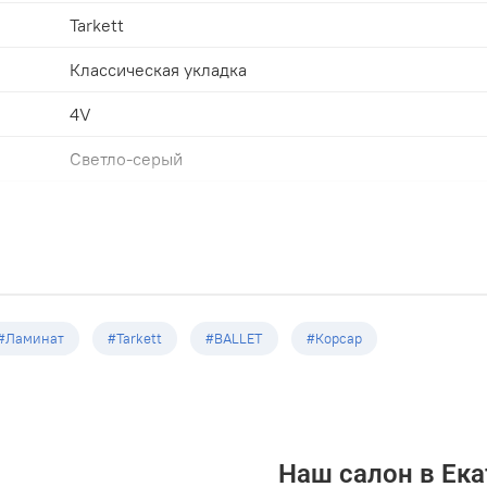
Tarkett
Классическая укладка
4V
Светло-серый
33
1292х194х8.0мм
8
2,005
#Ламинат
#Tarkett
#BALLET
#Корсар
Наш салон в Ека