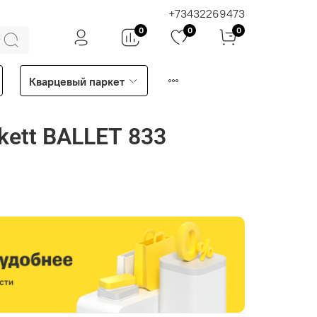
+73432269473
0
0
0
Кварцевый паркет
kett BALLET 833