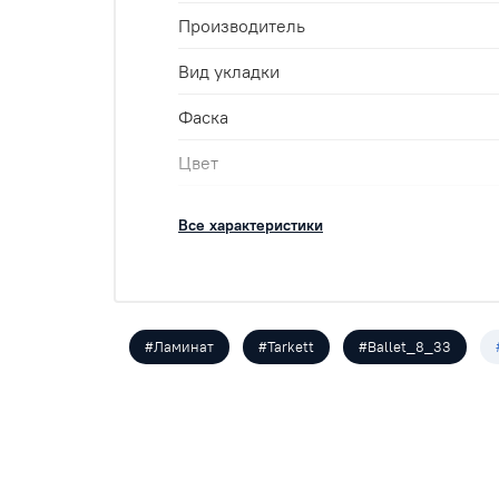
Производитель
Вид укладки
Фаска
Цвет
Класс
Все характеристики
Размеры
Кол-во шт в уп
м2 в упак
#Ламинат
#Tarkett
#Ballet_8_33