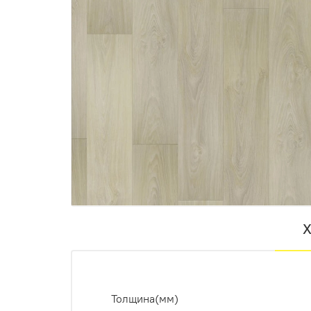
Х
Толщина(мм)