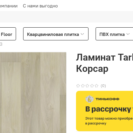
омпании
С нами выгодно
Floor
Кварцвиниловая плитка
ПВХ плитка
33
Ламинат Tar
Корсар
(0)