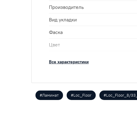
Производитель
Вид укладки
Фаска
Цвет
Класс
Все характеристики
Размеры
Кол-во шт в уп
м2 в упак
#Ламинат
#Loc_Floor
#Loc_Floor_8/33