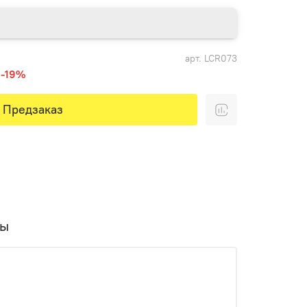
арт.
LCR073
-19%
Предзаказ
вы