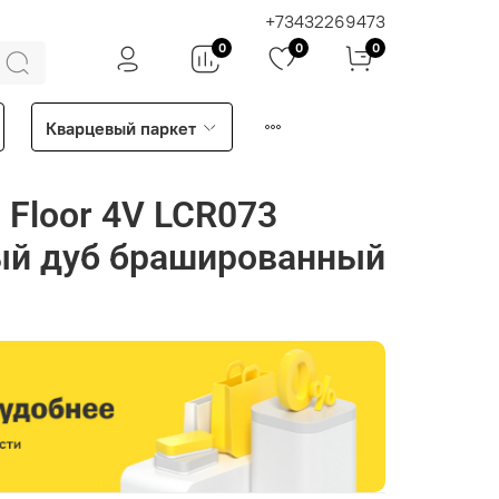
+73432269473
0
0
0
Кварцевый паркет
 Floor 4V LCR073
ый дуб брашированный