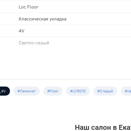
Loc Floor
Классическая укладка
4V
Светло-серый
33
1200х190х8.0мм
7
1,596
_4V
#Ламинат
#Floor
#LCR073
#Старый
#с
Наш салон в Ека