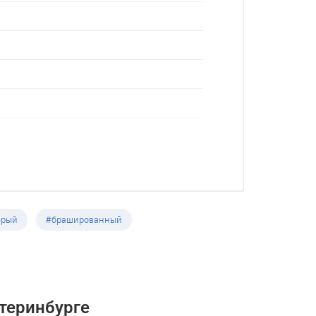
ерый
#брашированный
теринбурге