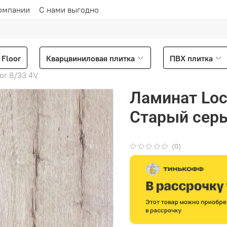
омпании
С нами выгодно
Floor
Кварцвиниловая плитка
ПВХ плитка
oor 8/33 4V
Ламинат Loc
Старый сер
(0)