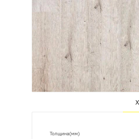
Х
Толщина(мм)