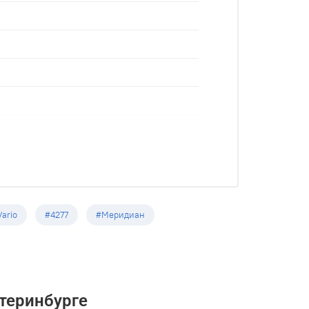
ario
#4277
#Меридиан
теринбурге