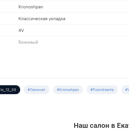
Kronoshpan
Классическая укладка
4V
Бежевый
33
1285х192х12.0мм
6
1,48
rio_12_33
#Ламинат
#Kronoshpan
#Floordreams
#V
Наш салон в Ека