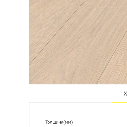
Х
Толщина(мм)