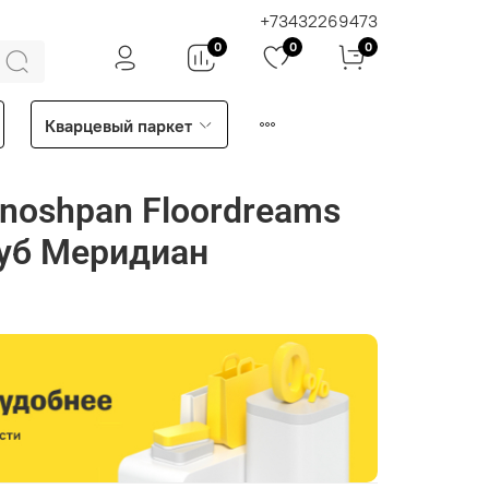
+73432269473
0
0
0
Кварцевый паркет
noshpan Floordreams
Дуб Меридиан