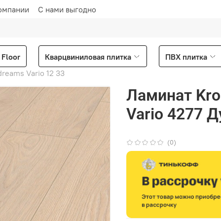
омпании
С нами выгодно
Floor
Кварцвиниловая плитка
ПВХ плитка
dreams Vario 12 33
Ламинат Kro
Vario 4277 
(0)