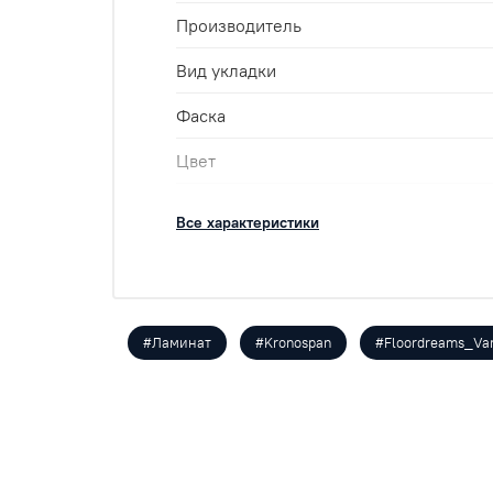
Производитель
Вид укладки
Фаска
Цвет
Класс
Все характеристики
Размеры
Кол-во шт в уп
м2 в упак
#Ламинат
#Kronospan
#Floordreams_Va