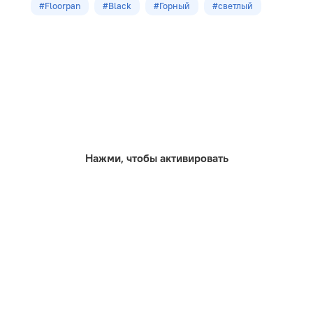
#Floorpan
#Black
#Горный
#светлый
Кол-во шт в уп
8
м2 в упак
2,131
Нажми, чтобы активировать