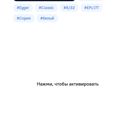
32
#Egger
#Classic
#8/32
#EPL177
Размеры
#Сория
#белый
1292х192х8.0мм
Кол-во шт в уп
8
м2 в упак
1,98
Нажми, чтобы активировать