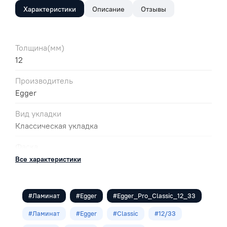
Характеристики
Описание
Отзывы
Толщина(мм)
12
Производитель
Egger
Вид укладки
Классическая укладка
Фаска
4V
Все характеристики
Цвет
Коричневый
#Ламинат
#Egger
#Egger_Pro_Classic_12_33
Класс
#Ламинат
#Egger
#Classic
#12/33
33