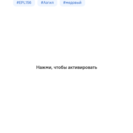
#EPL156
#Азгил
#медовый
Размеры
1291х193х12.0мм
Кол-во шт в уп
6
м2 в упак
1,495
Нажми, чтобы активировать