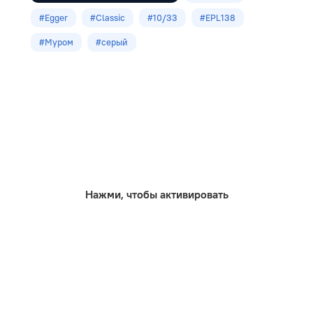
33
#Egger
#Classic
#10/33
#EPL138
Размеры
#Муром
#серый
1292х192х10.0мм
Кол-во шт в уп
7
м2 в упак
1,75
Нажми, чтобы активировать