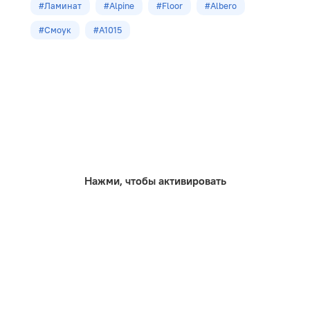
#Ламинат
#Alpine
#Floor
#Albero
Укладка
#Смоук
#А1015
Замковая
Размеры
1380х142.5х10.0мм
Кол-во шт в уп
8
м2 в упак
1,57
Нажми, чтобы активировать