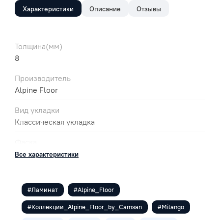
Характеристики
Описание
Отзывы
Толщина(мм)
8
Производитель
Alpine Floor
Вид укладки
Классическая укладка
Фаска
4V
Все характеристики
Цвет
Светло-серый
#Ламинат
#Alpine_Floor
Класс
#Коллекции_Alpine_Floor_by_Camsan
#Milango
32