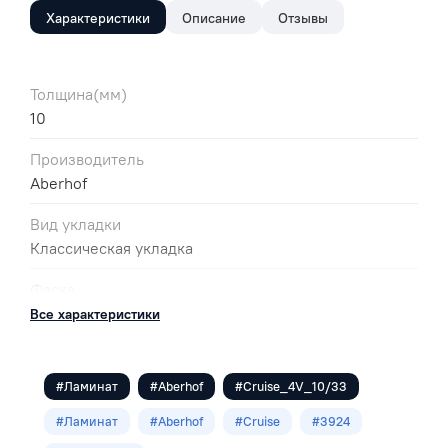
Характеристики
Описание
Отзывы
Толщина(мм)
10
Производитель
Aberhof
Вид укладки
Классическая укладка
Фаска
4V
Все характеристики
Класс
33
#Ламинат
#Aberhof
#Cruise_4V_10/33
Размеры
#Ламинат
#Aberhof
#Cruise
#3924
1380х193х10.0мм