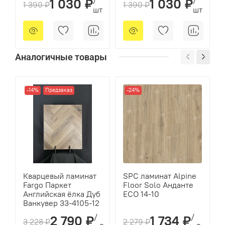
1 030 ₽
1 030 ₽
1 390 ₽
1 390 ₽
шт
шт
Аналогичные товары
-14%
Предзаказ
-24%
Кварцевый ламинат
SPC ламинат Alpine
Fargo Паркет
Floor Solo Анданте
Английская ёлка Дуб
ЕСО 14-10
Ванкувер 33-4105-12
/
/
2 790 ₽
1 734 ₽
3 228 ₽
2 279 ₽