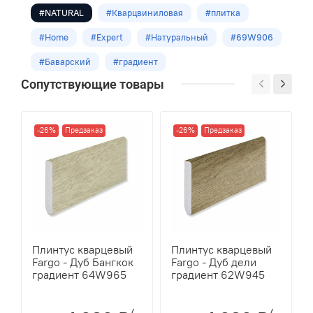
Класс
#NATURAL
#Кварцвиниловая
#плитка
41
#Home
#Expert
#Натуральный
#69W906
Укладка
#Баварский
#градиент
Замковая
Сопутствующие товары
Оттенок
Светло-серый
-26%
Предзаказ
-26%
Предзаказ
Размеры
1220*150*3,5мм
Кол-во шт в уп
12
м2 в упак
Плинтус кварцевый
Плинтус кварцевый
2,196
Fargo - Дуб Бангкок
Fargo - Дуб дели
градиент 64W965
градиент 62W945
/
/