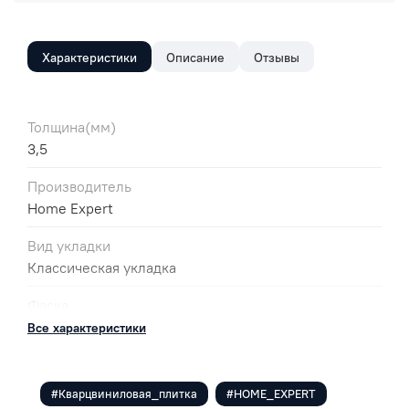
Характеристики
Описание
Отзывы
Толщина(мм)
3,5
Производитель
Home Expert
Вид укладки
Классическая укладка
Фаска
без фаски
Все характеристики
Цвет
Светло-серый
#Кварцвиниловая_плитка
#HOME_EXPERT