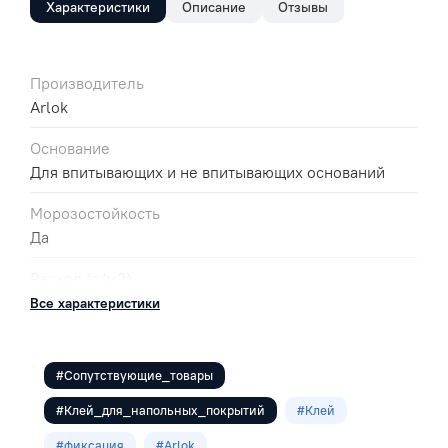
Характеристики
Описание
Отзывы
Производитель
Arlok
Основание
Для впитывающих и не впитывающих оснований
Морозостойкость
Да
Расход (г/м2)
150-200
Все характеристики
#Сопутствующие_товары
#Клей_для_напольных_покрытий
#Клей
#фиксация
#Arlok