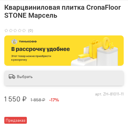
Кварцвиниловая плитка CronaFloor
STONE Марсель
(0)
Выбрать
арт.
ZH-81011-11
1 550 ₽
1 858 ₽
-17%
Предзаказ