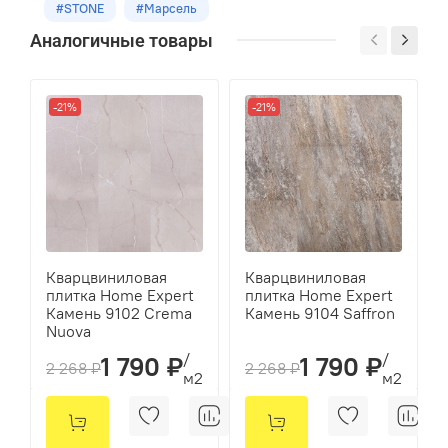
#STONE
#Марсель
Укладка
Аналогичные товары
Замковая
Оттенок
-21%
-21%
Серый
Размеры
600х300х4.0мм
Кол-во шт в уп
10
Кварцвиниловая
Кварцвиниловая
плитка Home Expert
плитка Home Expert
м2 в упак
Камень 9102 Crema
Камень 9104 Saffron
1,8
Nuova
/
/
1 790 ₽
1 790 ₽
2 268 ₽
2 268 ₽
м2
м2