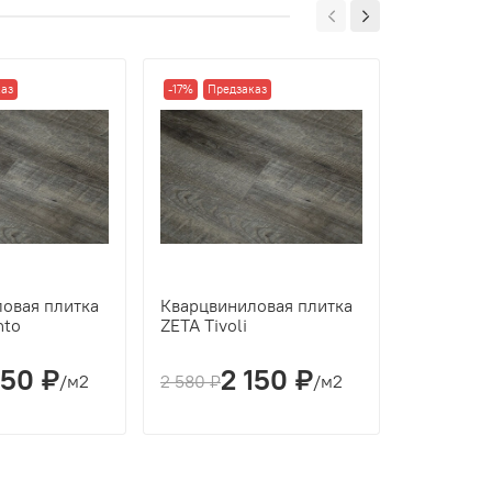
аз
-17%
Предзаказ
-10%
овая плитка
Кварцвиниловая плитка
Кварцевы
nto
ZETA Tivoli
Fargo Ко
Урбан 81
150 ₽
2 150 ₽
2
/м2
2 580 ₽
/м2
2 868 ₽