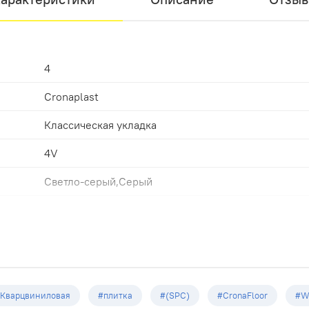
4
Cronaplast
Классическая укладка
4V
Светло-серый,Серый
34
Замковая
Светло-серый
1200х180х4.0мм
Кварцвиниловая
#плитка
#(SPC)
#CronaFloor
#W