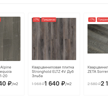
10
2,16
-17%
Предзаказ
-17%
Предзак
Alpine
Кварцвиниловая плитка
Кварцвинил
Sequoia
Stronghold ELTZ 4V Дуб
ZETA Sorre
1-20
Эльба
40 ₽
1 640 ₽
2 
/м2
1 968 ₽
/м2
2 580 ₽