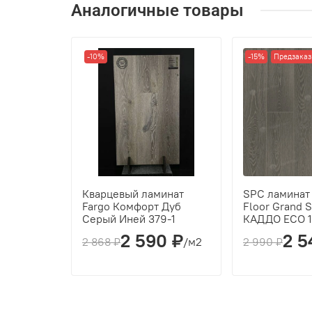
Аналогичные товары
Кол-во шт в уп
м2 в упак
-10%
-15%
Предзаказ
Кварцевый ламинат
SPC ламинат 
Fargo Комфорт Дуб
Floor Grand 
Серый Иней 379-1
КАДДО ECO 1
2 590 ₽
2 5
2 868 ₽
/м2
2 990 ₽