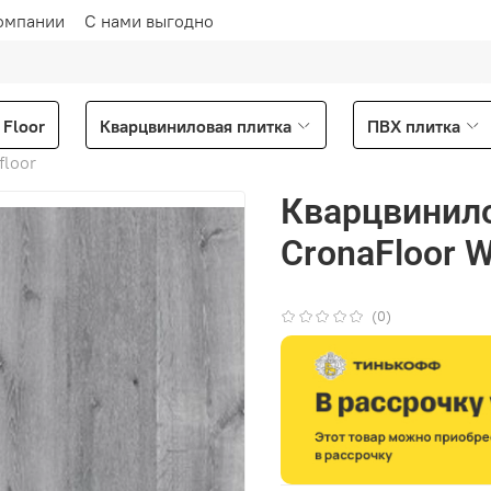
омпании
С нами выгодно
Floor
Кварцвиниловая плитка
ПВХ плитка
floor
Кварцвинило
CronaFloor 
(0)