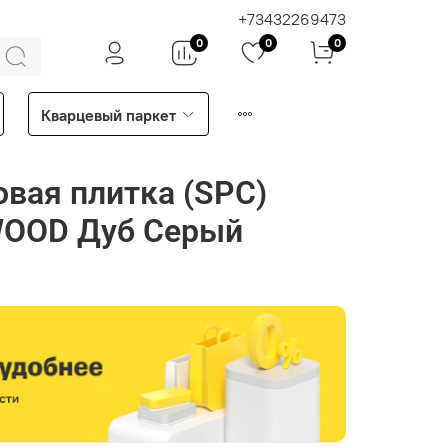
+73432269473
0
0
0
Кварцевый паркет
вая плитка (SPC)
WOOD Дуб Серый