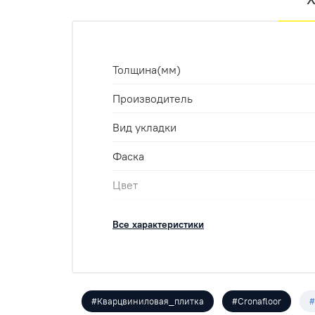
Толщина(мм)
Производитель
Вид укладки
Фаска
Цвет
Класс
Все характеристики
Укладка
Оттенок
Размеры
#Кварцвиниловая_плитка
#Cronafloor
#