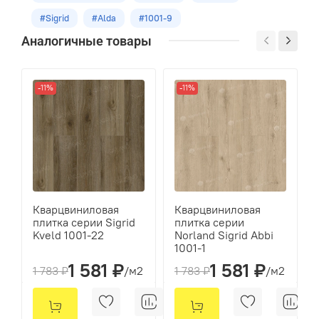
34
#Sigrid
#Alda
#1001-9
Укладка
Аналогичные товары
Замковая
Размеры
-11%
-11%
1220х183х3.5мм
Кол-во шт в уп
10
м2 в упак
2,23
Кварцвиниловая
Кварцвиниловая
плитка серии Sigrid
плитка серии
Kveld 1001-22
Norland Sigrid Abbi
1001-1
1 581 ₽
1 581 ₽
1 783 ₽
/м2
1 783 ₽
/м2