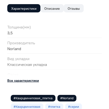
Характеристики
Описание
Отзывы
Толщина(мм)
3,5
Производитель
Norland
Вид укладки
Классическая укладка
Фаска
микро
Все характеристики
Цвет
Серый
#Кварцвиниловая_плитка
#Norland
Класс
#Кварцвиниловая
#плитка
#серии