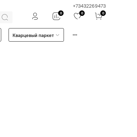
+73432269473
0
0
0
Кварцевый паркет