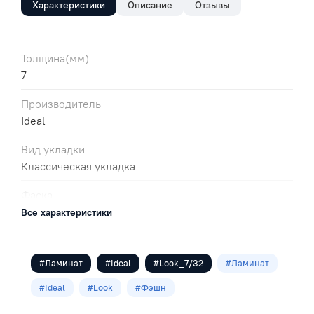
Характеристики
Описание
Отзывы
Толщина(мм)
7
Производитель
Ideal
Вид укладки
Классическая укладка
Фаска
без фаски
Все характеристики
Цвет
Бежевый
#Ламинат
#Ideal
#Look_7/32
#Ламинат
Класс
#Ideal
#Look
#Фэшн
32