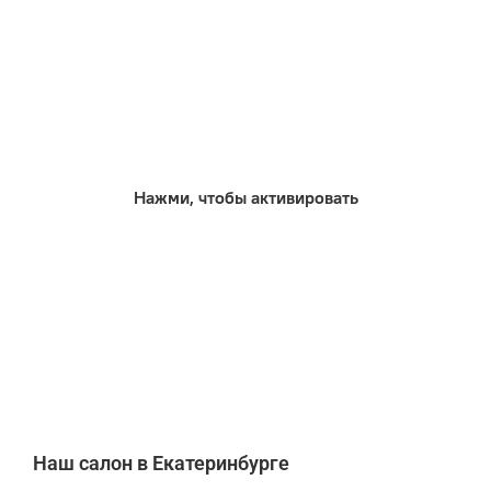
Размеры
1380х195х10.0мм
Кол-во шт в уп
10
м2 в упак
2,691
Нажми, чтобы активировать
Наш салон в Екатеринбурге