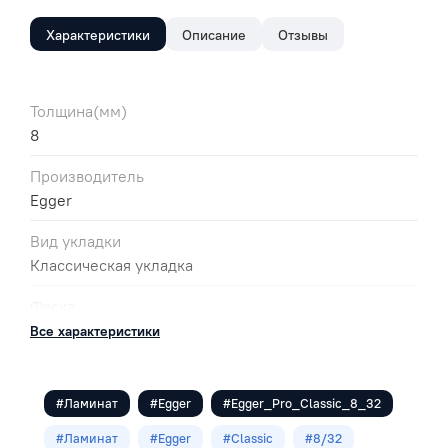
Характеристики
Описание
Отзывы
Толщина(мм)
8
Производитель
Egger
Вид укладки
Классическая укладка
Фаска
без фаски
Все характеристики
Цвет
Коричневый
#Ламинат
#Egger
#Egger_Pro_Classic_8_32
Класс
#Ламинат
#Egger
#Classic
#8/32