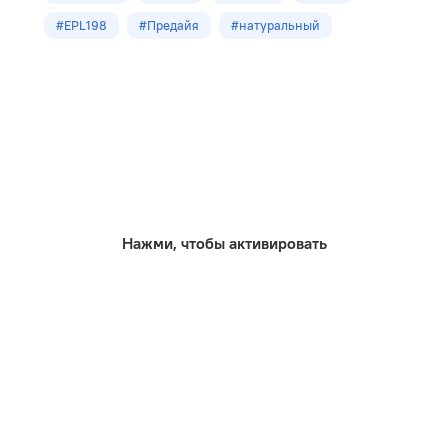
32
#EPL198
#Предайя
#натуральный
Размеры
1292х192х9.0мм
Кол-во шт в уп
8
м2 в упак
1,98
Нажми, чтобы активировать