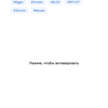
#Egger
#Classic
#8/32
#EPL137
Размеры
#Эльтон
#белый
1292х192х8.0мм
Кол-во шт в уп
8
м2 в упак
1,98
Нажми, чтобы активировать