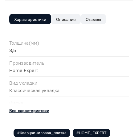
Характеристики
Описание
Отзывы
Толщина(мм)
3,5
Производитель
Home Expert
Вид укладки
Классическая укладка
Фаска
без фаски
Все характеристики
Цвет
Светло-серый,Белый
#Кварцвиниловая_плитка
#HOME_EXPERT