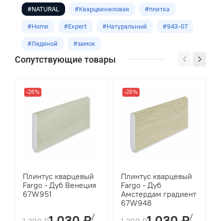
Класс
#NATURAL
#Кварцвиниловая
#плитка
41
#Home
#Expert
#Натуральный
#943-07
Укладка
#Ледяной
#замок
Замковая
Сопутствующие товары
Оттенок
Светло-серый
-26%
-26%
Размеры
1220*150*3,5мм
Кол-во шт в уп
12
м2 в упак
Плинтус кварцевый
Плинтус кварцевый
2,196
Fargo - Дуб Венеция
Fargo - Дуб
67W951
Амстердам градиент
67W948
/
/
1 030 ₽
1 030 ₽
1 390 ₽
1 390 ₽