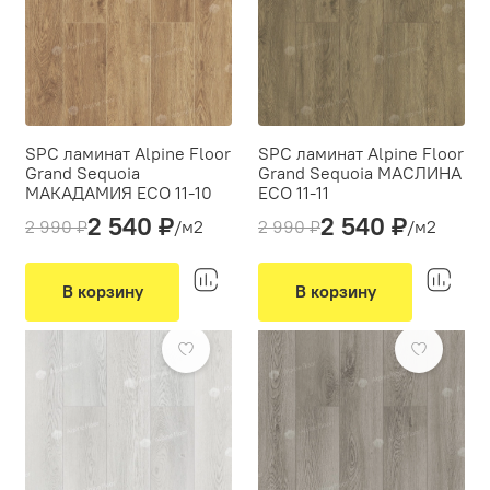
SPC ламинат Alpine Floor
SPC ламинат Alpine Floor
Grand Sequoia
Grand Sequoia МАСЛИНА
МАКАДАМИЯ ECO 11-10
ECO 11-11
2 540 ₽
2 540 ₽
Толщина(мм):
4
Толщина(мм):
4
2 990 ₽
/м2
2 990 ₽
/м2
Производитель:
Alpine Floor
Производитель:
Alpine Floor
Вид укладки:
Вид укладки:
Классическая укладка
Классическая укладка
В корзину
В корзину
Фаска:
4V
Фаска:
4V
-15%
-15%
Цвет:
Коричневый
Цвет:
Коричневый