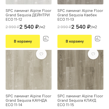
SPC ламинат Alpine Floor
SPC ламинат Alpine Floor
Grand Sequoia ДЕЙНТРИ
Grand Sequoia Квебек
ECO 11-12
ECO 11-13
2 540 ₽
2 540 ₽
Толщина(мм):
4
Толщина(мм):
4
2 990 ₽
/м2
2 990 ₽
/м2
Производитель:
Alpine Floor
Производитель:
Alpine Floor
Вид укладки:
Вид укладки:
Классическая укладка
Классическая укладка
В корзину
В корзину
Фаска:
4V
Фаска:
4V
-15%
-15%
Цвет:
Цвет:
Светло-серый, Серый
Светло-серый, Серый, Белый
SPC ламинат Alpine Floor
SPC ламинат Alpine Floor
Grand Sequoia КАУНДА
Grand Sequoia КЛАУД
ECO 11-14
ECO 11-15