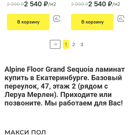
2 540 ₽
2 540 ₽
Толщина(мм):
4
Толщина(мм):
4
2 990 ₽
/м2
2 990 ₽
/м2
Производитель:
Alpine Floor
Производитель:
Alpine Floor
Вид укладки:
Вид укладки:
Классическая укладка
Классическая укладка
В корзину
В корзину
Фаска:
4V
Фаска:
4V
Цвет:
Светло-серый, Серый
Цвет:
Серый
1
2
3
Alpine Floor Grand Sequoia ламинат
купить в Екатеринбурге. Базовый
переулок, 47, этаж 2 (рядом с
Леруа Мерлен). Приходите или
позвоните. Мы работаем для Вас!
МАКСИ ПОЛ