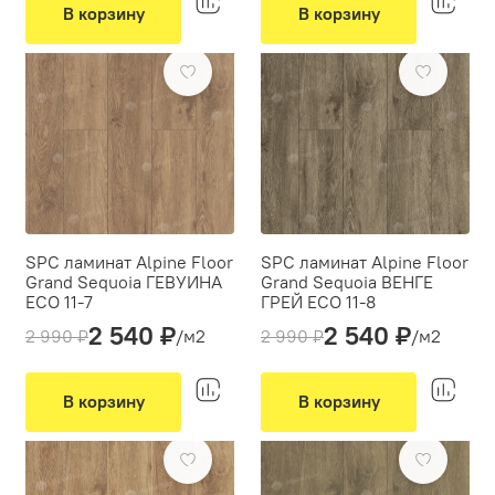
Классическая укладка
Классическая укладка
В корзину
В корзину
Фаска:
4V
Фаска:
4V
-15%
-15%
Цвет:
Бежевый
Цвет:
Коричневый
SPC ламинат Alpine Floor
SPC ламинат Alpine Floor
Grand Sequoia ГЕВУИНА
Grand Sequoia ВЕНГЕ
ECO 11-7
ГРЕЙ ECO 11-8
2 540 ₽
2 540 ₽
Толщина(мм):
4
Толщина(мм):
4
2 990 ₽
/м2
2 990 ₽
/м2
Производитель:
Alpine Floor
Производитель:
Alpine Floor
Вид укладки:
Вид укладки:
Классическая укладка
Классическая укладка
В корзину
В корзину
Фаска:
4V
Фаска:
4V
-15%
-15%
Цвет:
Коричневый
Цвет:
Коричневый, Серый